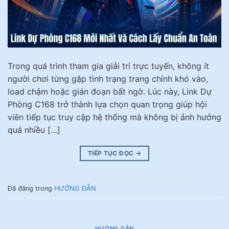
Trong quá trình tham gia giải trí trực tuyến, không ít
người chơi từng gặp tình trạng trang chính khó vào,
load chậm hoặc gián đoạn bất ngờ. Lúc này, Link Dự
Phòng C168 trở thành lựa chọn quan trọng giúp hội
viên tiếp tục truy cập hệ thống mà không bị ảnh hưởng
quá nhiều […]
TIẾP TỤC ĐỌC
→
Đã đăng trong
HƯỚNG DẪN
HƯỚNG DẪN