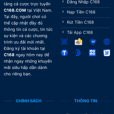
Đăng Nhập C168
tảng cá cược trực tuyến
C168.COM
tại Việt Nam.
Nạp Tiền C168
Tại đây, người chơi có
Rút Tiền C168
thể cập nhật đầy đủ
thông tin cá cược, tin tức
Tải App C168
sự kiện và các chương
trình ưu đãi mới nhất.
Đăng ký tài khoản tại
C168
ngay hôm nay để
nhận ngay những khuyến
mãi siêu hấp dẫn dành
cho riêng bạn.
CHÍNH SÁCH
THÔNG TIN