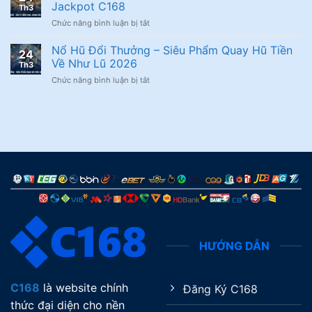
Cái
Cho
Jackpot C168
2026
Th3
C168
Newbie
ở
Chức năng bình luận bị tắt
Tỉ
C168
Nổ
Lệ
2026
hũ
Nổ Hũ Đổi Thưởng – Siêu Phẩm Quay Hũ Tiền
Ăn
24
trực
Cao
Về Như Lũ 2026
Th3
tuyến
–
ở
Chức năng bình luận bị tắt
–
Nhận
Nổ
Giải
Thưởng
Hũ
trí
Cực
Đổi
đỉnh
Phê
Thưởng
cao,
–
chạm
Siêu
tay
Phẩm
Jackpot
Quay
C168
Hũ
Tiền
Về
Như
Lũ
HƯỚNG DẪN
2026
C168
là website chính
Đăng Ký C168
thức đại diện cho nền