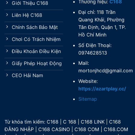
Thương hiệu:
C168
Giới Thiệu C168
Đại chỉ: 118 Trần
Liên Hệ C168
Quang Khải, Phường
Tân Định, Quận 1, TP.
Chính Sách Bảo Mật
Hồ Chí Minh
Chơi Có Trách Nhiệm
Số Điện Thoại:
Điều Khoản Điều Kiện
0974628513
Mail:
Giấy Phép Hoạt Động
mortonjhcd@gmail.com
CEO Hải Nam
Website:
https://azartplay.cc/
Sitemap
Từ khóa tìm kiếm: C168 | C 168 | C168 LINK | C168
ĐĂNG NHẬP | C168 CASINO | C168 COM | C168.COM