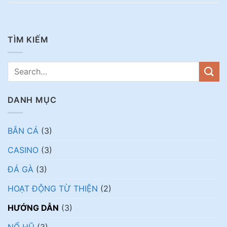
TÌM KIẾM
DANH MỤC
BẮN CÁ
(3)
CASINO
(3)
ĐÁ GÀ
(3)
HOẠT ĐỘNG TỪ THIỆN
(2)
HƯỚNG DẪN
(3)
NỔ HŨ
(3)