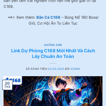
bạn yên tâm trải nghiệm trọn vẹn thế giới giải trí tại
C168.
==>> Xem thêm:
Bắn Cá C168
– Bùng Nổ 180 Boss/
Giờ, Cơ Hội Ăn To Liên Tục
HƯỚNG DẪN
Link Dự Phòng C168 Mới Nhất Và Cách
Lấy Chuẩn An Toàn
ĐÃ ĐĂNG TRÊN
20.03.2026
BỞI
ADMIN
20
Th3