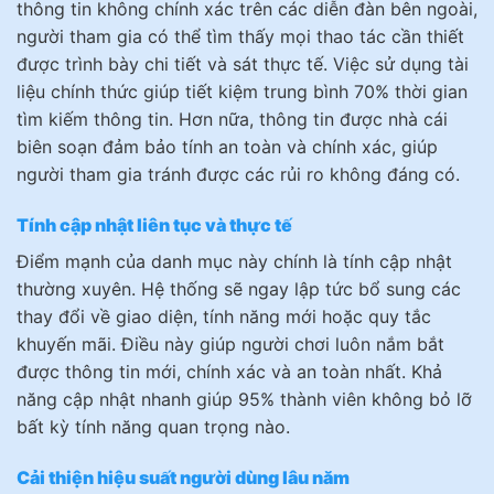
thông tin không chính xác trên các diễn đàn bên ngoài,
người tham gia có thể tìm thấy mọi thao tác cần thiết
được trình bày chi tiết và sát thực tế. Việc sử dụng tài
liệu chính thức giúp tiết kiệm trung bình 70% thời gian
tìm kiếm thông tin. Hơn nữa, thông tin được nhà cái
biên soạn đảm bảo tính an toàn và chính xác, giúp
người tham gia tránh được các rủi ro không đáng có.
Tính cập nhật liên tục và thực tế
Điểm mạnh của danh mục này chính là tính cập nhật
thường xuyên. Hệ thống sẽ ngay lập tức bổ sung các
thay đổi về giao diện, tính năng mới hoặc quy tắc
khuyến mãi. Điều này giúp người chơi luôn nắm bắt
được thông tin mới, chính xác và an toàn nhất. Khả
năng cập nhật nhanh giúp 95% thành viên không bỏ lỡ
bất kỳ tính năng quan trọng nào.
Cải thiện hiệu suất người dùng lâu năm