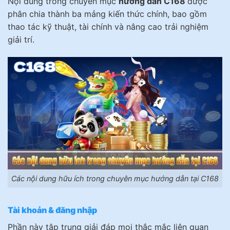
Nội dung trong chuyên mục
hướng dẫn C168
được
phân chia thành ba mảng kiến thức chính, bao gồm
thao tác kỹ thuật, tài chính và nâng cao trải nghiệm
giải trí.
Các nội dung hữu ích trong chuyên mục hướng dẫn tại C168
Tài khoản & đăng nhập
Phần này tập trung giải đáp mọi thắc mắc liên quan