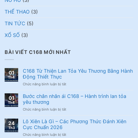
THỂ THAO
(3)
TIN TỨC
(5)
XỔ SỐ
(3)
BÀI VIẾT C168 MỚI NHẤT
C168 Từ Thiện Lan Tỏa Yêu Thương Bằng Hành
01
Động Thiết Thực
Th4
ở
Chức năng bình luận bị tắt
C168
Từ
Bước chân nhân ái C168 – Hành trình lan tỏa
01
Thiện
yêu thương
Th4
Lan
ở
Chức năng bình luận bị tắt
Tỏa
Bước
Yêu
chân
Lô Xiên Là Gì – Các Phương Thức Đánh Xiên
Thương
24
nhân
Bằng
Cực Chuẩn 2026
Th3
ái
Hành
ở
Chức năng bình luận bị tắt
C168
Động