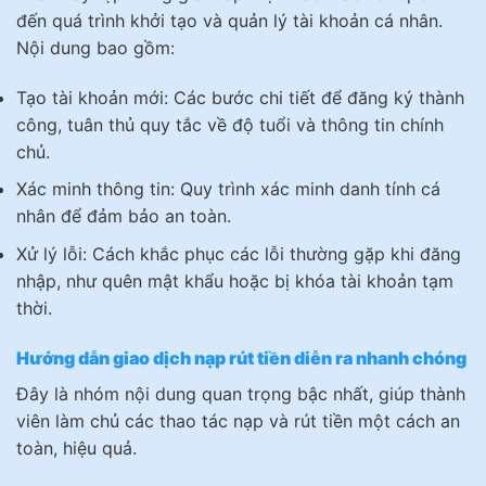
đến quá trình khởi tạo và quản lý tài khoản cá nhân.
Nội dung bao gồm:
Tạo tài khoản mới: Các bước chi tiết để đăng ký thành
công, tuân thủ quy tắc về độ tuổi và thông tin chính
chủ.
Xác minh thông tin: Quy trình xác minh danh tính cá
nhân để đảm bảo an toàn.
Xử lý lỗi: Cách khắc phục các lỗi thường gặp khi đăng
nhập, như quên mật khẩu hoặc bị khóa tài khoản tạm
thời.
Hướng dẫn giao dịch nạp rút tiền diễn ra nhanh chóng
Đây là nhóm nội dung quan trọng bậc nhất, giúp thành
viên làm chủ các thao tác nạp và rút tiền một cách an
toàn, hiệu quả.