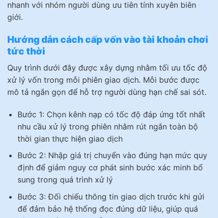
nhanh với nhóm người dùng ưu tiên tính xuyên biên
giới.
Hướng dẫn cách cấp vốn vào tài khoản chơi
tức thời
Quy trình dưới đây được xây dựng nhằm tối ưu tốc độ
xử lý vốn trong mỗi phiên giao dịch. Mỗi bước được
mô tả ngắn gọn để hỗ trợ người dùng hạn chế sai sót.
Bước 1: Chọn kênh nạp có tốc độ đáp ứng tốt nhất
nhu cầu xử lý trong phiên nhằm rút ngắn toàn bộ
thời gian thực hiện giao dịch
Bước 2: Nhập giá trị chuyển vào đúng hạn mức quy
định để giảm nguy cơ phát sinh bước xác minh bổ
sung trong quá trình xử lý
Bước 3: Đối chiếu thông tin giao dịch trước khi gửi
để đảm bảo hệ thống đọc đúng dữ liệu, giúp quá