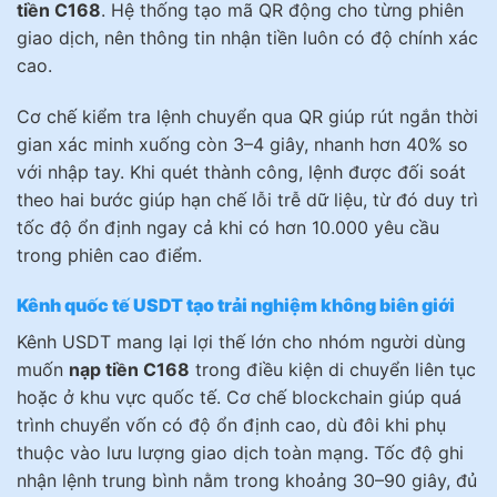
tiền C168
. Hệ thống tạo mã QR động cho từng phiên
giao dịch, nên thông tin nhận tiền luôn có độ chính xác
cao.
Cơ chế kiểm tra lệnh chuyển qua QR giúp rút ngắn thời
gian xác minh xuống còn 3–4 giây, nhanh hơn 40% so
với nhập tay. Khi quét thành công, lệnh được đối soát
theo hai bước giúp hạn chế lỗi trễ dữ liệu, từ đó duy trì
tốc độ ổn định ngay cả khi có hơn 10.000 yêu cầu
trong phiên cao điểm.
Kênh quốc tế USDT tạo trải nghiệm không biên giới
Kênh USDT mang lại lợi thế lớn cho nhóm người dùng
muốn
nạp tiền C168
trong điều kiện di chuyển liên tục
hoặc ở khu vực quốc tế. Cơ chế blockchain giúp quá
trình chuyển vốn có độ ổn định cao, dù đôi khi phụ
thuộc vào lưu lượng giao dịch toàn mạng. Tốc độ ghi
nhận lệnh trung bình nằm trong khoảng 30–90 giây, đủ