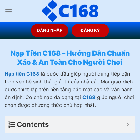
Chuyển
đến
nội
dung
ĐĂNG NHẬP
ĐĂNG KÝ
Nạp Tiền C168 – Hướng Dẫn Chuẩn
Xác & An Toàn Cho Người Chơi
Nạp tiền C168
là bước đầu giúp người dùng tiếp cận
trọn vẹn hệ sinh thái giải trí của nhà cái. Mọi giao dịch
được thiết lập trên nền tảng bảo mật cao và vận hành
ổn định. Cơ chế nạp đa dạng tại
C168
giúp người chơi
chọn được phương thức phù hợp nhất.
Contents