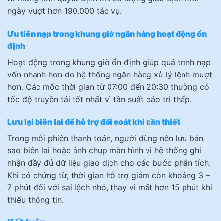
ngày vượt hơn 190.000 tác vụ.
Ưu tiên nạp trong khung giờ ngân hàng hoạt động ổn
định
Hoạt động trong khung giờ ổn định giúp quá trình nạp
vốn nhanh hơn do hệ thống ngân hàng xử lý lệnh mượt
hơn. Các mốc thời gian từ 07:00 đến 20:30 thường có
tốc độ truyền tải tốt nhất vì tần suất bảo trì thấp.
Lưu lại biên lai để hỗ trợ đối soát khi cần thiết
Trong mỗi phiên thanh toán, người dùng nên lưu bản
sao biên lai hoặc ảnh chụp màn hình vì hệ thống ghi
nhận đầy đủ dữ liệu giao dịch cho các bước phân tích.
Khi có chứng từ, thời gian hỗ trợ giảm còn khoảng 3 –
7 phút đối với sai lệch nhỏ, thay vì mất hơn 15 phút khi
thiếu thông tin.