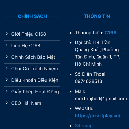
CHÍNH SÁCH
THÔNG TIN
Thương hiệu:
C168
Giới Thiệu C168
Đại chỉ: 118 Trần
Liên Hệ C168
Quang Khải, Phường
Tân Định, Quận 1, TP.
Chính Sách Bảo Mật
Hồ Chí Minh
Chơi Có Trách Nhiệm
Số Điện Thoại:
Điều Khoản Điều Kiện
0974628513
Mail:
Giấy Phép Hoạt Động
mortonjhcd@gmail.com
CEO Hải Nam
Website:
https://azartplay.cc/
Sitemap