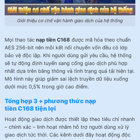
Giới thiệu cơ chế vận hành giao dịch của hệ thống
Mọi thao tác
nạp tiền C168
được mã hóa theo chuẩn
AES 256-bit nên mỗi kết nối chuyển vốn đều có lớp
bảo vệ độc lập. Khi người dùng gửi yêu cầu, hệ thống
sẽ tự động định tuyến sang cổng giao dịch phù hợp
nhất dựa trên băng thông và tình trạng quá tải hiện tại.
Mô hình này giúp giảm sai lệch truyền dữ liệu xuống
dưới mức 0,5% trong giờ cao điểm.
Tổng hợp 3 + phương thức nạp
tiền C168 tiện lợi
Hoạt động giao dịch được thiết lập theo tiêu chí nhanh
– chính xác – linh hoạt nhằm hỗ trợ người dùng xử lý
giao dịch tức thời. Các kênh dưới đây hoạt động độc