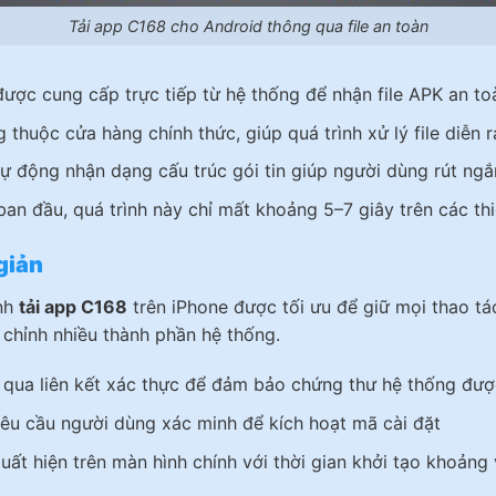
Tải app C168 cho Android thông qua file an toàn
được cung cấp trực tiếp từ hệ thống để nhận file APK an to
thuộc cửa hàng chính thức, giúp quá trình xử lý file diễn r
ẽ tự động nhận dạng cấu trúc gói tin giúp người dùng rút ngắ
n đầu, quá trình này chỉ mất khoảng 5–7 giây trên các thiế
 giản
ình
tải app C168
trên iPhone được tối ưu để giữ mọi thao tác
chỉnh nhiều thành phần hệ thống.
 qua liên kết xác thực để đảm bảo chứng thư hệ thống đượ
 yêu cầu người dùng xác minh để kích hoạt mã cài đặt
ất hiện trên màn hình chính với thời gian khởi tạo khoảng v