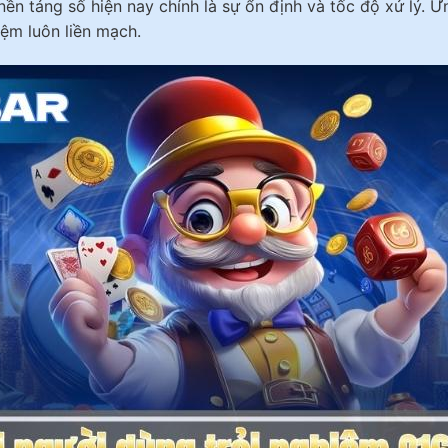
nền tảng số hiện nay chính là sự ổn định và tốc độ xử lý. 
iệm luôn liền mạch.