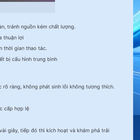
àn, tránh nguồn kém chất lượng.
a thuận lợi
n thời gian thao tác.
t bị cấu hình trung bình
 rõ ràng, không phát sinh lỗi không tương thích.
c cấp hợp lệ
ài giây, tiếp đó thì kích hoạt và khám phá trải