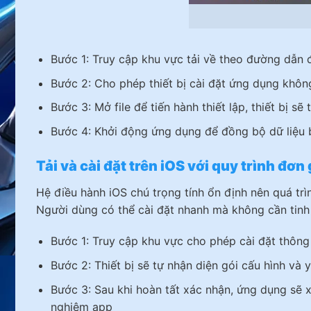
Bước 1: Truy cập khu vực tải về theo đường dẫn 
Bước 2: Cho phép thiết bị cài đặt ứng dụng không 
Bước 3: Mở file để tiến hành thiết lập, thiết bị s
Bước 4: Khởi động ứng dụng để đồng bộ dữ liệu ba
Tải và cài đặt trên iOS với quy trình đơn
Hệ điều hành iOS chú trọng tính ổn định nên quá tr
Người dùng có thể cài đặt nhanh mà không cần tinh 
Bước 1: Truy cập khu vực cho phép cài đặt thông
Bước 2: Thiết bị sẽ tự nhận diện gói cấu hình và
Bước 3: Sau khi hoàn tất xác nhận, ứng dụng sẽ xu
nghiệm app