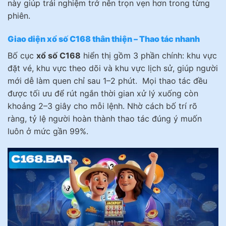
này giúp trải nghiệm trở nên trọn vẹn hơn trong từng
phiên.
Giao diện xổ số C168 thân thiện – Thao tác nhanh
Bố cục
xổ số C168
hiển thị gồm 3 phần chính: khu vực
đặt vé, khu vực theo dõi và khu vực lịch sử, giúp người
mới dễ làm quen chỉ sau 1–2 phút. Mọi thao tác đều
được tối ưu để rút ngắn thời gian xử lý xuống còn
khoảng 2–3 giây cho mỗi lệnh. Nhờ cách bố trí rõ
ràng, tỷ lệ người hoàn thành thao tác đúng ý muốn
luôn ở mức gần 99%.