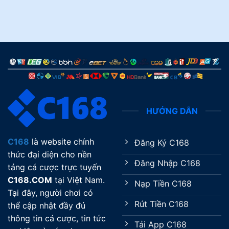
Thưởng
Hũ
trí
Cực
Đổi
đỉnh
Phê
Thưởng
cao,
–
chạm
Siêu
tay
Phẩm
Jackpot
Quay
C168
Hũ
Tiền
Về
Như
Lũ
HƯỚNG DẪN
2026
C168
là website chính
Đăng Ký C168
thức đại diện cho nền
Đăng Nhập C168
tảng cá cược trực tuyến
C168.COM
tại Việt Nam.
Nạp Tiền C168
Tại đây, người chơi có
Rút Tiền C168
thể cập nhật đầy đủ
thông tin cá cược, tin tức
Tải App C168