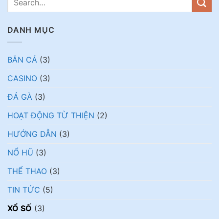
DANH MỤC
BẮN CÁ
(3)
CASINO
(3)
ĐÁ GÀ
(3)
HOẠT ĐỘNG TỪ THIỆN
(2)
HƯỚNG DẪN
(3)
NỔ HŨ
(3)
THỂ THAO
(3)
TIN TỨC
(5)
XỔ SỐ
(3)