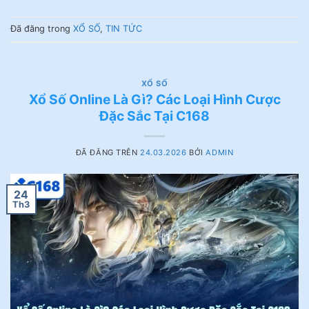
Đã đăng trong
XỔ SỐ
,
TIN TỨC
XỔ SỐ
Xổ Số Online Là Gì? Các Loại Hình Cược
Đặc Sắc Tại C168
ĐÃ ĐĂNG TRÊN
24.03.2026
BỞI
ADMIN
24
Th3