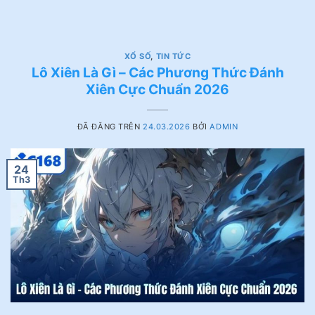
XỔ SỐ
,
TIN TỨC
Lô Xiên Là Gì – Các Phương Thức Đánh
Xiên Cực Chuẩn 2026
ĐÃ ĐĂNG TRÊN
24.03.2026
BỞI
ADMIN
24
Th3