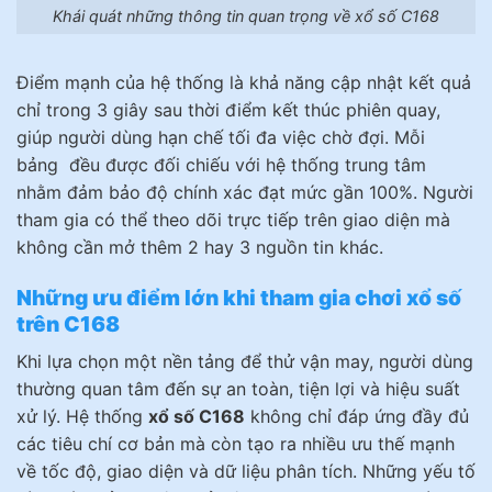
Khái quát những thông tin quan trọng về xổ số C168
Điểm mạnh của hệ thống là khả năng cập nhật kết quả
chỉ trong 3 giây sau thời điểm kết thúc phiên quay,
giúp người dùng hạn chế tối đa việc chờ đợi. Mỗi
bảng đều được đối chiếu với hệ thống trung tâm
nhằm đảm bảo độ chính xác đạt mức gần 100%. Người
tham gia có thể theo dõi trực tiếp trên giao diện mà
không cần mở thêm 2 hay 3 nguồn tin khác.
Những ưu điểm lớn khi tham gia chơi xổ số
trên C168
Khi lựa chọn một nền tảng để thử vận may, người dùng
thường quan tâm đến sự an toàn, tiện lợi và hiệu suất
xử lý. Hệ thống
xổ số C168
không chỉ đáp ứng đầy đủ
các tiêu chí cơ bản mà còn tạo ra nhiều ưu thế mạnh
về tốc độ, giao diện và dữ liệu phân tích. Những yếu tố