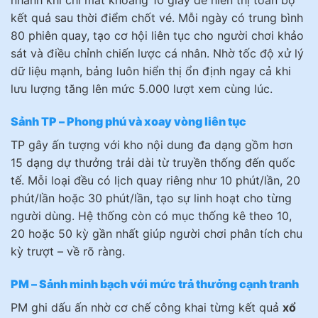
kết quả sau thời điểm chốt vé. Mỗi ngày có trung bình
80 phiên quay, tạo cơ hội liên tục cho người chơi khảo
sát và điều chỉnh chiến lược cá nhân. Nhờ tốc độ xử lý
dữ liệu mạnh, bảng luôn hiển thị ổn định ngay cả khi
lưu lượng tăng lên mức 5.000 lượt xem cùng lúc.
Sảnh TP – Phong phú và xoay vòng liên tục
TP gây ấn tượng với kho nội dung đa dạng gồm hơn
15 dạng dự thưởng trải dài từ truyền thống đến quốc
tế. Mỗi loại đều có lịch quay riêng như 10 phút/lần, 20
phút/lần hoặc 30 phút/lần, tạo sự linh hoạt cho từng
người dùng. Hệ thống còn có mục thống kê theo 10,
20 hoặc 50 kỳ gần nhất giúp người chơi phân tích chu
kỳ trượt – về rõ ràng.
PM – Sảnh minh bạch với mức trả thưởng cạnh tranh
PM ghi dấu ấn nhờ cơ chế công khai từng kết quả
xổ